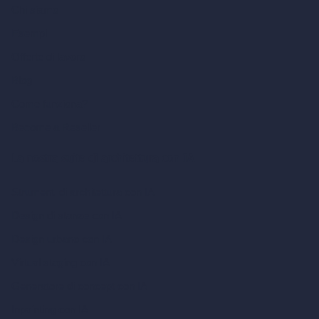
Chi siamo
Esempi
Offerte di lavoro
Blog
Come funziona?
Become a Reseller
La nostra suite di architettura con IA
Strumenti di architettura con IA
Design di stanze con IA
Design urbano con IA
Virtual staging con IA
Generatore di concept con IA
Inpainting con IA