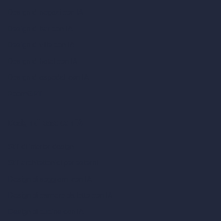
Design di negozi con IA
Design di bar con IA
Design di ville con IA
Design di hotel con IA
Design di ospedali con IA
RoomGPT
Design di case con IA
Stili di interior design
Stili architettonici per esterni
Design di soggiorni con IA
Design di camere da letto con IA
Design di cucine con IA