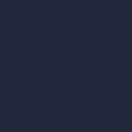
Design di bagni con IA
Design di patio con IA
Rendering illimitati con IA
Design di interni con IA
Design di esterni con IA
Generatore di render accurati
Arredare stanza vuota
Modificare design della stanza con IA
Modificare architettura con IA
Generatore di render sognati
Trasferimento di stile con IA
Design di masterplan con IA
Generatore di mappe HDRI 360°