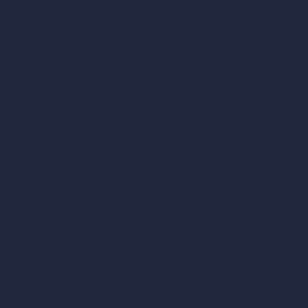
Editor di immagini con IA (ArchiGPT)
Generatore di angolazioni alternative con IA
Render in video con IA
Confronta
vs SketchUp
vs 3ds Max
vs Autocad
vs Enscape
vs Lumion
vs Twinmotion
vs Vray
vs D5 Render