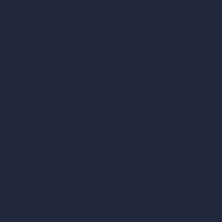
hello@archivinci.com
C/O Bmd Fox Court, 14 Gray's Inn Road,
London, England, WC1X 8HN
Azienda
Home
Prezzi
Contatti
Chi siamo
Esempi
Offerte di lavoro
Blog