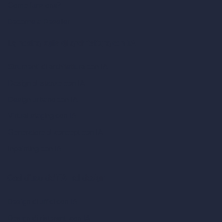
Come funziona?
Become a Reseller
La nostra suite di architettura con IA
Strumenti di architettura con IA
Design di stanze con IA
Design urbano con IA
Virtual staging con IA
Generatore di concept con IA
Inpainting con IA
Casi d’uso dell’IA nel design
Design di uffici con IA
Design di ristoranti con IA