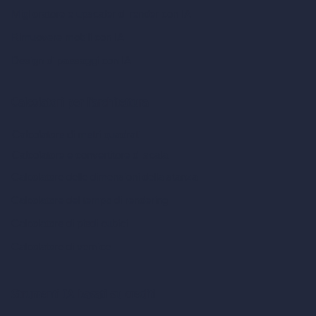
Miglioratore e upscaler di render con IA
Rimuovere mobili con IA
Design di paesaggi con IA
Calcolatori per l’architettura
Calcolatore di metri quadrati
Calcolatore e convertitore di scala
Calcolatore delle dimensioni della stanza
Calcolatore del tempo di rendering
Calcolatore di piedi cubici
Calcolatore di vernice
Strumenti IA basati su crediti