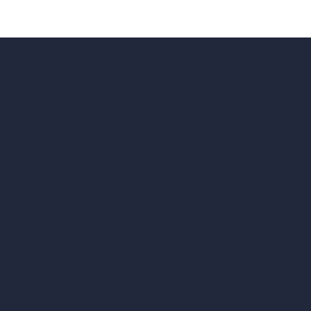
hello@archivinci.com
C/O Bmd Fox Court, 14 Gray's Inn Road,
London, England, WC1X 8HN
Azienda
Home
Prezzi
Contatti
Chi siamo
Esempi