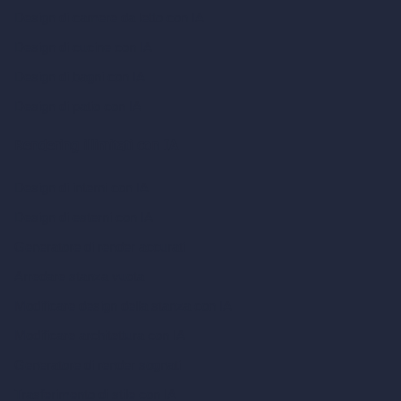
Design di camere da letto con IA
Design di cucine con IA
Design di bagni con IA
Design di patio con IA
Rendering illimitati con IA
Design di interni con IA
Design di esterni con IA
Generatore di render accurati
Arredare stanza vuota
Modificare design della stanza con IA
Modificare architettura con IA
Generatore di render sognati
Trasferimento di stile con IA