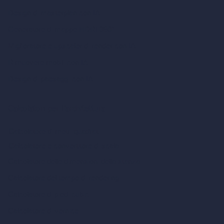
Design di masterplan con IA
Generatore di mappe HDRI 360°
Miglioratore e upscaler di render con IA
Rimuovere mobili con IA
Design di paesaggi con IA
Calcolatori per l’architettura
Calcolatore di metri quadrati
Calcolatore e convertitore di scala
Calcolatore delle dimensioni della stanza
Calcolatore del tempo di rendering
Calcolatore di piedi cubici
Calcolatore di vernice