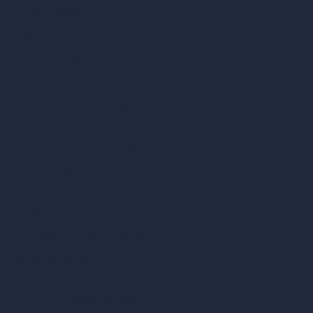
Offerte di lavoro
Blog
Come funziona?
Become a Reseller
La nostra suite di architettura con IA
Strumenti di architettura con IA
Design di stanze con IA
Design urbano con IA
Virtual staging con IA
Generatore di concept con IA
Inpainting con IA
Casi d’uso dell’IA nel design