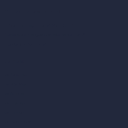
Strumenti IA basati su crediti
Editor di immagini con IA (ArchiGPT)
Generatore di angolazioni alternative con IA
Render in video con IA
Confronta
vs SketchUp
vs 3ds Max
vs Autocad
vs Enscape
vs Lumion
vs Twinmotion