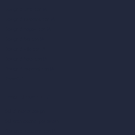
Design di uffici con IA
Design di ristoranti con IA
Design di negozi con IA
Design di bar con IA
Design di ville con IA
Design di hotel con IA
Design di ospedali con IA
RoomGPT
Design di case con IA
Stili di interior design
Stili architettonici per esterni
Design di soggiorni con IA