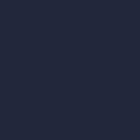
Trasferimento di stile con IA
Design di masterplan con IA
Generatore di mappe HDRI 360°
Miglioratore e upscaler di render con IA
Rimuovere mobili con IA
Design di paesaggi con IA
Calcolatori per l’architettura
Calcolatore di metri quadrati
Calcolatore e convertitore di scala
Calcolatore delle dimensioni della stanza
Calcolatore del tempo di rendering
Calcolatore di piedi cubici
Calcolatore di vernice