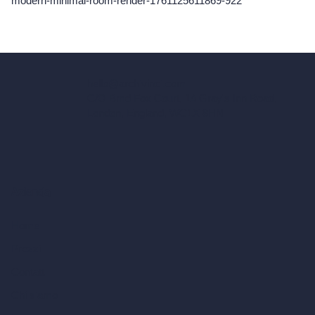
modern-minimal-room-render-1761125611869-922
hello@archivinci.com
C/O Bmd Fox Court, 14 Gray's Inn Road,
London, England, WC1X 8HN
Azienda
Home
Prezzi
Contatti
Chi siamo