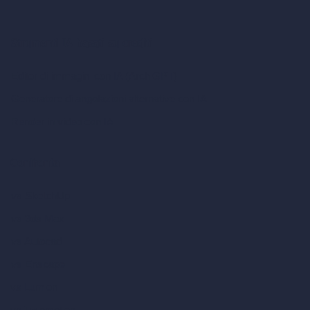
Strumenti IA basati su crediti
Editor di immagini con IA (ArchiGPT)
Generatore di angolazioni alternative con IA
Render in video con IA
Confronta
vs SketchUp
vs 3ds Max
vs Autocad
vs Enscape
vs Lumion
vs Twinmotion