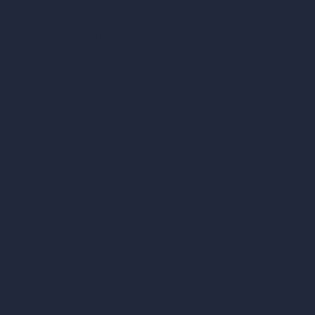
Casi d’uso dell’IA nel design
Design di uffici con IA
Design di ristoranti con IA
Design di negozi con IA
Design di bar con IA
Design di ville con IA
Design di hotel con IA
Design di ospedali con IA
RoomGPT
Design di case con IA
Stili di interior design
Stili architettonici per esterni