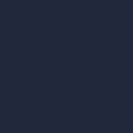
Esempi
Offerte di lavoro
Blog
Come funziona?
Become a Reseller
La nostra suite di architettura con IA
Strumenti di architettura con IA
Design di stanze con IA
Design urbano con IA
Virtual staging con IA
Generatore di concept con IA
Inpainting con IA