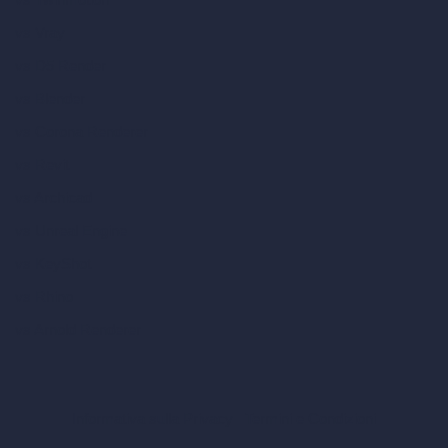
vs Vray
vs D5 Render
vs Blender
vs Corona Renderer
vs Revit
vs Archicad
vs Unreal Engine
vs KeyShot
vs Rhino
vs Arnold Renderer
Informativa sulla Privacy
Termini e Condizioni