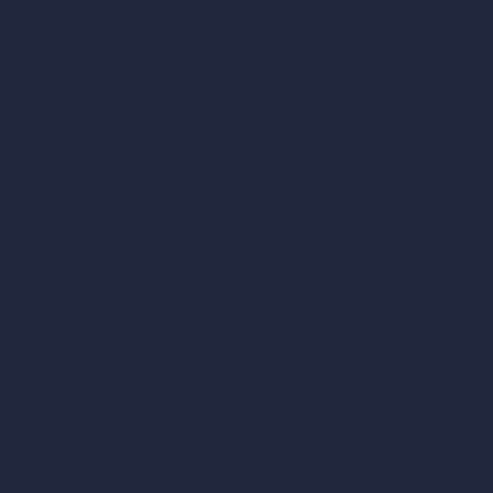
Design di soggiorni con IA
Design di camere da letto con IA
Design di cucine con IA
Design di bagni con IA
Design di patio con IA
Rendering illimitati con IA
Design di interni con IA
Design di esterni con IA
Generatore di render accurati
Arredare stanza vuota
Modificare design della stanza con IA
Modificare architettura con IA
Generatore di render sognati