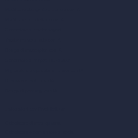
Modificare design della stanza con IA
Modificare architettura con IA
Generatore di render sognati
Trasferimento di stile con IA
Design di masterplan con IA
Generatore di mappe HDRI 360°
Miglioratore e upscaler di render con IA
Rimuovere mobili con IA
Design di paesaggi con IA
Calcolatori per l’architettura
Calcolatore di metri quadrati
Calcolatore e convertitore di scala