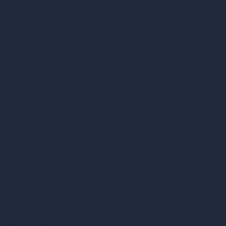
Prezzi
Contatti
Chi siamo
Esempi
Offerte di lavoro
Blog
Come funziona?
Become a Reseller
La nostra suite di architettura con IA
Strumenti di architettura con IA
Design di stanze con IA
Design urbano con IA
Virtual staging con IA