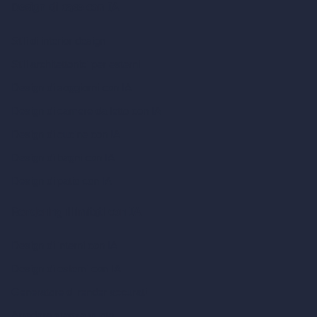
Design di case con IA
Stili di interior design
Stili architettonici per esterni
Design di soggiorni con IA
Design di camere da letto con IA
Design di cucine con IA
Design di bagni con IA
Design di patio con IA
Rendering illimitati con IA
Design di interni con IA
Design di esterni con IA
Generatore di render accurati
Arredare stanza vuota