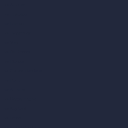
vs Autocad
vs Enscape
vs Lumion
vs Twinmotion
vs Vray
vs D5 Render
vs Blender
vs Corona Renderer
vs Revit
vs Archicad
vs Unreal Engine
vs KeyShot
vs Rhino
vs Arnold Renderer