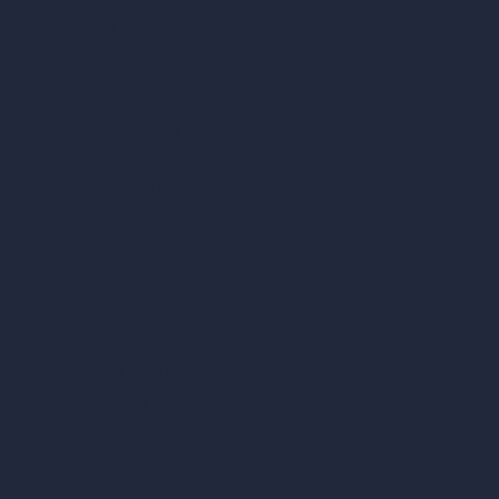
Generatore di concept con IA
Inpainting con IA
Casi d’uso dell’IA nel design
Design di uffici con IA
Design di ristoranti con IA
Design di negozi con IA
Design di bar con IA
Design di ville con IA
Design di hotel con IA
Design di ospedali con IA
RoomGPT