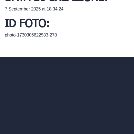
7 September 2025 at 18:34:24
ID FOTO:
photo-1730305622983-278
hello@archivinci.com
C/O Bmd Fox Court, 14 Gray's Inn Road,
London, England, WC1X 8HN
Azienda
Home