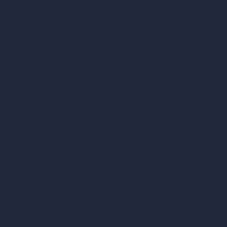
Calcolatore delle dimensioni della stanza
Calcolatore del tempo di rendering
Calcolatore di piedi cubici
Calcolatore di vernice
Strumenti IA basati su crediti
Editor di immagini con IA (ArchiGPT)
Generatore di angolazioni alternative con IA
Render in video con IA
Confronta
vs SketchUp
vs 3ds Max