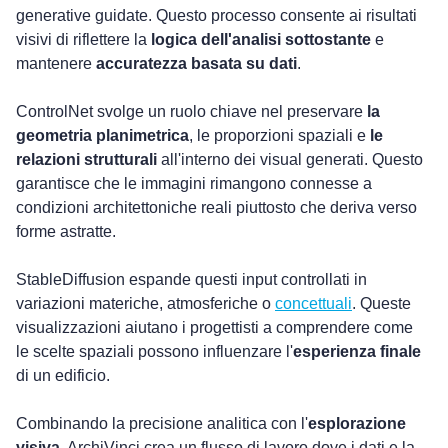
generative guidate. Questo processo consente ai risultati 
visivi di riflettere la 
logica dell'analisi sottostante
 e 
mantenere 
accuratezza basata su dati
.
ControlNet svolge un ruolo chiave nel preservare 
la 
geometria planimetrica
, le proporzioni spaziali e 
le 
relazioni strutturali
 all'interno dei visual generati. Questo 
garantisce che le immagini rimangono connesse a 
condizioni architettoniche reali piuttosto che deriva verso 
forme astratte.
StableDiffusion espande questi input controllati in 
variazioni materiche, atmosferiche o 
concettuali
. Queste 
visualizzazioni aiutano i progettisti a comprendere come 
le scelte spaziali possono influenzare l'
esperienza finale
di un edificio.
Combinando la precisione analitica con l'
esplorazione 
visiva
, ArchiVinci crea un flusso di lavoro dove i dati e la 