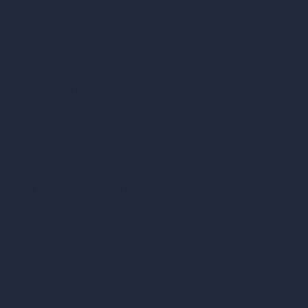
Calcolatore di metri quadrati
Calcolatore e convertitore di scala
Calcolatore delle dimensioni della stanza
Calcolatore del tempo di rendering
Calcolatore di piedi cubici
Calcolatore di vernice
Strumenti IA basati su crediti
Editor di immagini con IA (ArchiGPT)
Generatore di angolazioni alternative con IA
Render in video con IA
Confronta
vs SketchUp