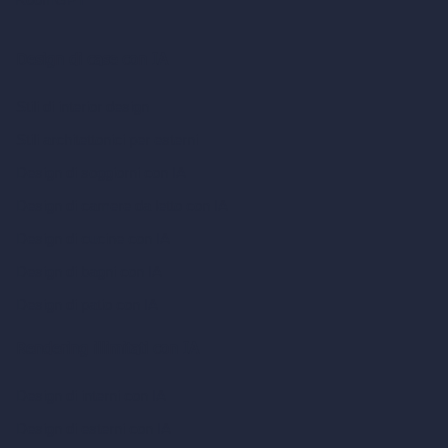
Design di case con IA
Stili di interior design
Stili architettonici per esterni
Design di soggiorni con IA
Design di camere da letto con IA
Design di cucine con IA
Design di bagni con IA
Design di patio con IA
Rendering illimitati con IA
Design di interni con IA
Design di esterni con IA