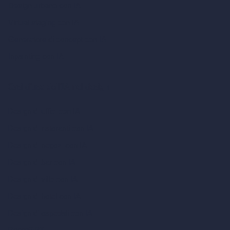
Design urbano con IA
Virtual staging con IA
Generatore di concept con IA
Inpainting con IA
Casi d’uso dell’IA nel design
Design di uffici con IA
Design di ristoranti con IA
Design di negozi con IA
Design di bar con IA
Design di ville con IA
Design di hotel con IA
Design di ospedali con IA
RoomGPT