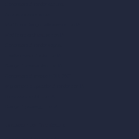
Generatore di render accurati
Arredare stanza vuota
Modificare design della stanza con IA
Modificare architettura con IA
Generatore di render sognati
Trasferimento di stile con IA
Design di masterplan con IA
Generatore di mappe HDRI 360°
Miglioratore e upscaler di render con IA
Rimuovere mobili con IA
Design di paesaggi con IA
Calcolatori per l’architettura