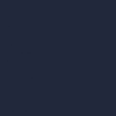
Home
Prezzi
Contatti
Chi siamo
Esempi
Offerte di lavoro
Blog
Come funziona?
Become a Reseller
La nostra suite di architettura con IA
Strumenti di architettura con IA
Design di stanze con IA