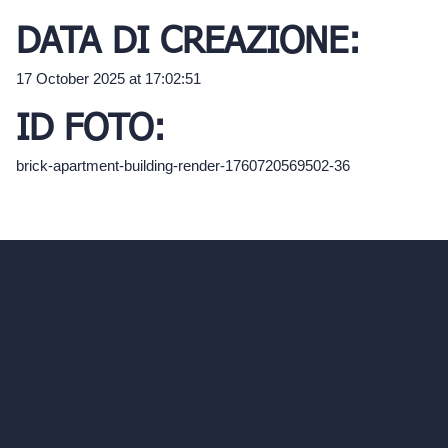
DATA DI CREAZIONE:
17 October 2025 at 17:02:51
ID FOTO:
brick-apartment-building-render-1760720569502-36
hello@archivinci.com
C/O Bmd Fox Court, 14 Gray's Inn Road,
London, England, WC1X 8HN
Azienda