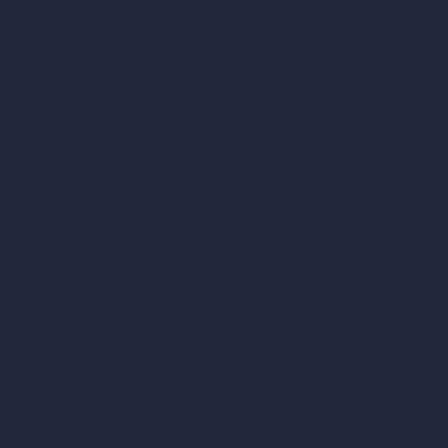
vs 3ds Max
vs Autocad
vs Enscape
vs Lumion
vs Twinmotion
vs Vray
vs D5 Render
vs Blender
vs Corona Renderer
vs Revit
vs Archicad
vs Unreal Engine
vs KeyShot