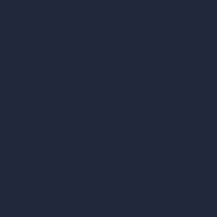
Generatore di concept con IA
Inpainting con IA
Casi d’uso dell’IA nel design
Design di uffici con IA
Design di ristoranti con IA
Design di negozi con IA
Design di bar con IA
Design di ville con IA
Design di hotel con IA
Design di ospedali con IA
RoomGPT