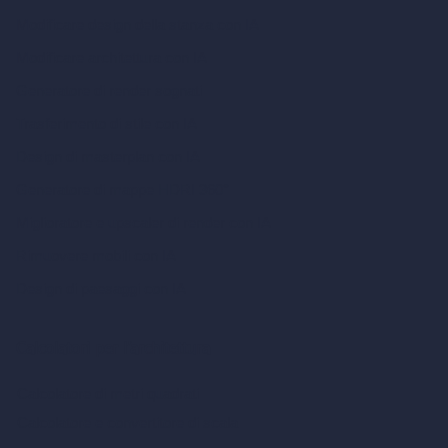
Modificare design della stanza con IA
Modificare architettura con IA
Generatore di render sognati
Trasferimento di stile con IA
Design di masterplan con IA
Generatore di mappe HDRI 360°
Miglioratore e upscaler di render con IA
Rimuovere mobili con IA
Design di paesaggi con IA
Calcolatori per l’architettura
Calcolatore di metri quadrati
Calcolatore e convertitore di scala