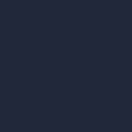
Design di case con IA
Stili di interior design
Stili architettonici per esterni
Design di soggiorni con IA
Design di camere da letto con IA
Design di cucine con IA
Design di bagni con IA
Design di patio con IA
Rendering illimitati con IA
Design di interni con IA
Design di esterni con IA
Generatore di render accurati
Arredare stanza vuota