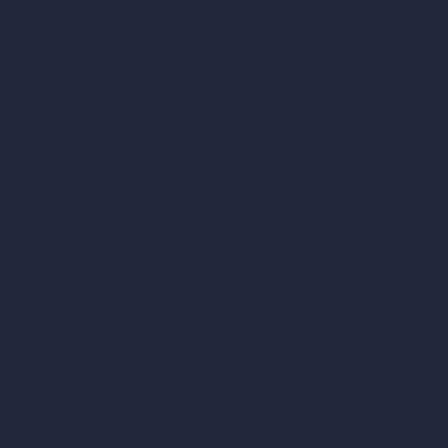
vs Autocad
vs Enscape
vs Lumion
vs Twinmotion
vs Vray
vs D5 Render
vs Blender
vs Corona Renderer
vs Revit
vs Archicad
vs Unreal Engine
vs KeyShot
vs Rhino
vs Arnold Renderer