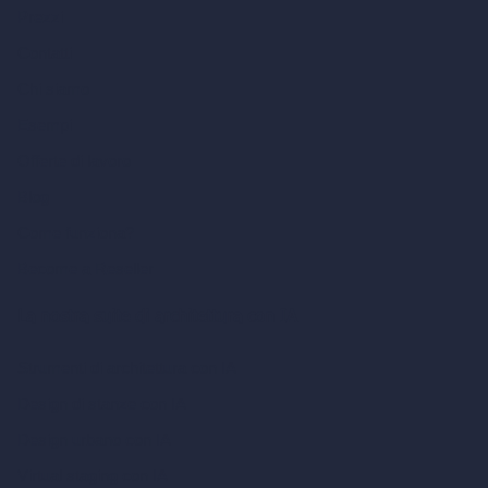
Prezzi
Contatti
Chi siamo
Esempi
Offerte di lavoro
Blog
Come funziona?
Become a Reseller
La nostra suite di architettura con IA
Strumenti di architettura con IA
Design di stanze con IA
Design urbano con IA
Virtual staging con IA