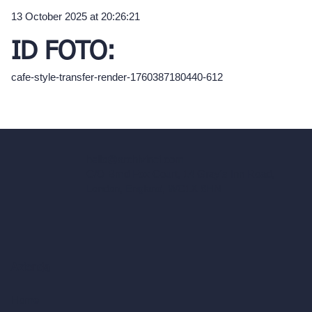
13 October 2025 at 20:26:21
ID FOTO:
cafe-style-transfer-render-1760387180440-612
hello@archivinci.com
C/O Bmd Fox Court, 14 Gray's Inn Road,
London, England, WC1X 8HN
Azienda
Home