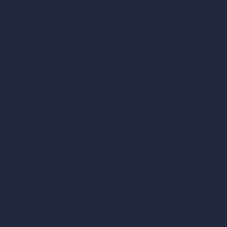
Calcolatore delle dimensioni della stanza
Calcolatore del tempo di rendering
Calcolatore di piedi cubici
Calcolatore di vernice
Strumenti IA basati su crediti
Editor di immagini con IA (ArchiGPT)
Generatore di angolazioni alternative con IA
Render in video con IA
Confronta
vs SketchUp
vs 3ds Max