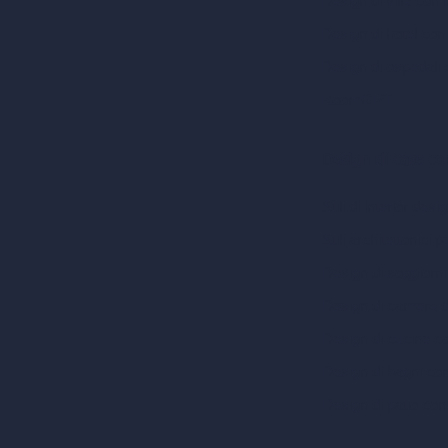
Design di ville con 
Design di hotel con
Design di ospedali 
RoomGPT
Design di case co
Stili di interior desi
Stili architettonici p
Design di soggiorni
Design di camere d
Design di cucine c
Design di bagni co
Design di patio con