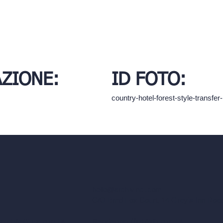
AZIONE:
ID FOTO:
country-hotel-forest-style-transf
hello@archivinci.com
C/O Bmd Fox Court, 14 Gray's Inn Ro
 architettura con IA
Rendering illimitati con IA