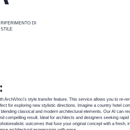
RIFERIMENTO DI
STILE
:
th ArchiVinci's style transfer feature. This service allows you to re-re
fect for exploring new stylistic directions. Imagine a country hotel 
 blending classical and modern architectural elements. Our AI can reco
d compelling result. Ideal for architects and designers seeking rapid vi
 photorealistic outcomes that fuse your original concept with a fresh, i
erse architectural expressions with ease.