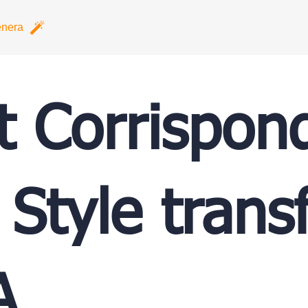
nera
t Corrispon
| Style trans
A