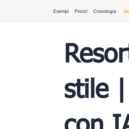
Esempi
Prezzi
Cronologia
Ge
Resor
stile 
con I