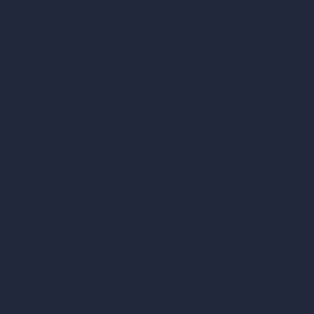
Editor di immagini con IA (ArchiGPT)
Generatore di angolazioni alternative con IA
Render in video con IA
Confronta
vs SketchUp
vs 3ds Max
vs Autocad
vs Enscape
vs Lumion
vs Twinmotion
vs Vray