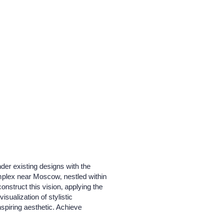
nder existing designs with the
complex near Moscow, nestled within
nstruct this vision, applying the
sualization of stylistic
nspiring aesthetic. Achieve