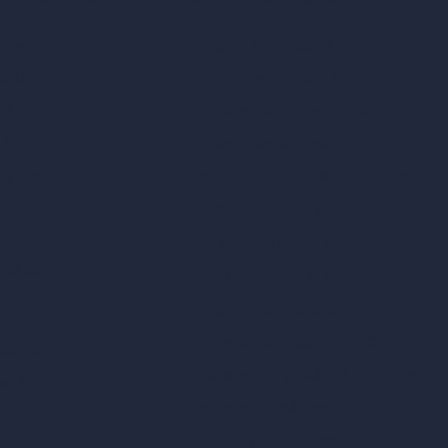
ttura con IA
Design di interni con IA
on IA
Design di esterni con IA
 IA
Generatore di render accurati
IA
Arredare stanza vuota
ept con IA
Modificare design della stanza con IA
Modificare architettura con IA
Generatore di render sognati
 nel design
Trasferimento di stile con IA
Design di masterplan con IA
 IA
Generatore di mappe HDRI 360°
 con IA
Miglioratore e upscaler di render con IA
on IA
Rimuovere mobili con IA
A
Design di paesaggi con IA