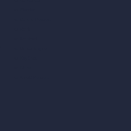
vs D5 Render
vs Blender
vs Corona Renderer
vs Revit
vs Archicad
a
vs Unreal Engine
vs KeyShot
vs Rhino
vs Arnold Renderer