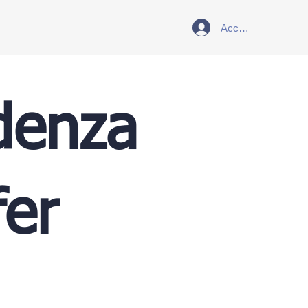
Accedi
denza
fer