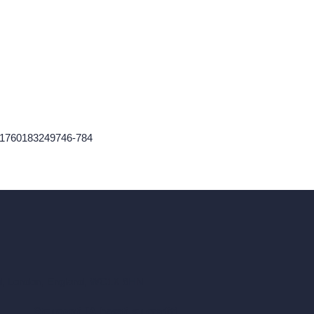
er-1760183249746-784
ad, London, England, WC1X 8HN
Strumenti IA basati su crediti