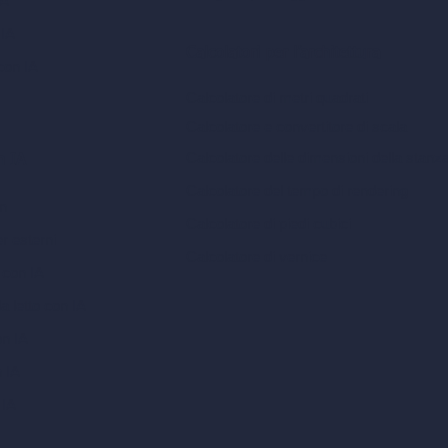
IA
 IA
Calcolatori per l’architettura
con IA
Calcolatore di metri quadrati
Calcolatore e convertitore di scala
Calcolatore delle dimensioni della stanz
n IA
Calcolatore del tempo di rendering
gn
Calcolatore di piedi cubici
er esterni
Calcolatore di vernice
 con IA
a letto con IA
on IA
n IA
 IA