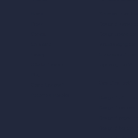
Strumenti di archite
Home
Design di stanze c
Prezzi
Design urbano con
Contatti
Virtual staging con 
Chi siamo
Generatore di conc
Esempi
Inpainting con IA
Offerte di lavoro
Blog
Casi d’uso dell’IA
Come funziona?
Become a Reseller
Design di uffici con
Design di ristoranti
Design di negozi c
Design di bar con I