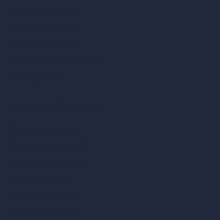
Design di stanze con IA
Design urbano con IA
Virtual staging con IA
Generatore di concept con IA
Inpainting con IA
Casi d’uso dell’IA nel design
Design di uffici con IA
Design di ristoranti con IA
Design di negozi con IA
Design di bar con IA
Design di ville con IA
Design di hotel con IA