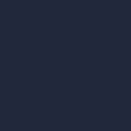
Azienda
Home
Prezzi
Contatti
Chi siamo
Esempi
Offerte di lavoro
Blog
Come funziona?
Become a Reseller
La nostra suite di architettura con IA
Strumenti di architettura con IA