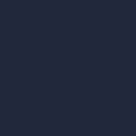
Confronta
vs SketchUp
vs 3ds Max
vs Autocad
vs Enscape
vs Lumion
vs Twinmotion
vs Vray
vs D5 Render
vs Blender
vs Corona Renderer
vs Revit
vs Archicad
vs Unreal Engine