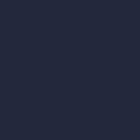
Design di ospedali con IA
RoomGPT
Design di case con IA
Stili di interior design
Stili architettonici per esterni
Design di soggiorni con IA
Design di camere da letto con IA
Design di cucine con IA
Design di bagni con IA
Design di patio con IA
Rendering illimitati con IA
Design di interni con IA