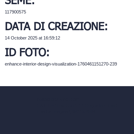
SEME:
117900575
DATA DI CREAZIONE:
14 October 2025 at 16:59:12
ID FOTO:
enhance-interior-design-visualization-1760461151270-239
hello@archivinci.com
C/O Bmd Fox Court, 14 Gray's Inn Road,
London, England, WC1X 8HN