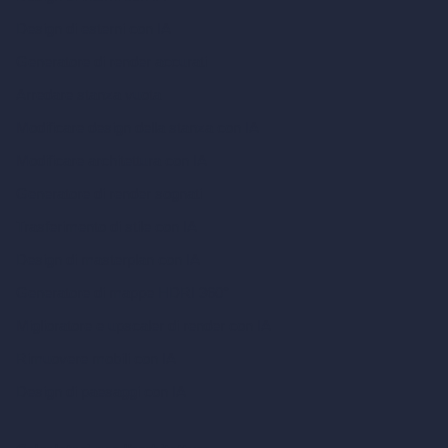
Design di esterni con IA
Generatore di render accurati
Arredare stanza vuota
Modificare design della stanza con IA
Modificare architettura con IA
Generatore di render sognati
Trasferimento di stile con IA
Design di masterplan con IA
Generatore di mappe HDRI 360°
Miglioratore e upscaler di render con IA
Rimuovere mobili con IA
Design di paesaggi con IA