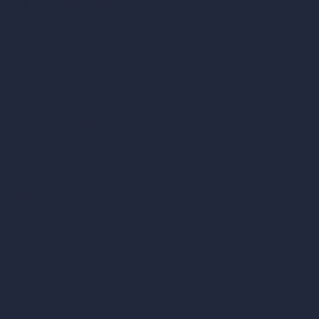
Calcolatori per l’architettura
Calcolatore di metri quadrati
Calcolatore e convertitore di scala
Calcolatore delle dimensioni della stanza
Calcolatore del tempo di rendering
Calcolatore di piedi cubici
Calcolatore di vernice
Strumenti IA basati su crediti
Editor di immagini con IA (ArchiGPT)
Generatore di angolazioni alternative con IA
Render in video con IA