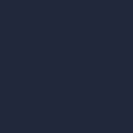
vs Enscape
vs Lumion
vs Twinmotion
vs Vray
vs D5 Render
vs Blender
vs Corona Renderer
vs Revit
vs Archicad
vs Unreal Engine
vs KeyShot
vs Rhino
vs Arnold Renderer