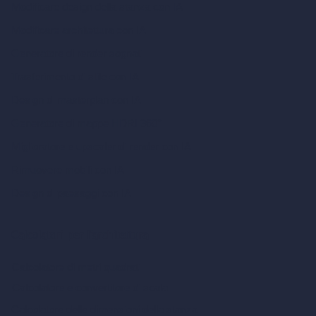
Modificare design della stanza con IA
Modificare architettura con IA
Generatore di render sognati
Trasferimento di stile con IA
Design di masterplan con IA
Generatore di mappe HDRI 360°
Miglioratore e upscaler di render con IA
Rimuovere mobili con IA
Design di paesaggi con IA
Calcolatori per l’architettura
Calcolatore di metri quadrati
Calcolatore e convertitore di scala
Calcolatore delle dimensioni della stanza