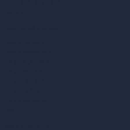
Generatore di concept con IA
Inpainting con IA
Casi d’uso dell’IA nel design
Design di uffici con IA
Design di ristoranti con IA
Design di negozi con IA
Design di bar con IA
Design di ville con IA
Design di hotel con IA
Design di ospedali con IA
RoomGPT
Design di case con IA