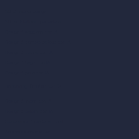
Stili di interior design
Stili architettonici per esterni
Design di soggiorni con IA
Design di camere da letto con IA
Design di cucine con IA
Design di bagni con IA
Design di patio con IA
Rendering illimitati con IA
Design di interni con IA
Design di esterni con IA
Generatore di render accurati
Arredare stanza vuota