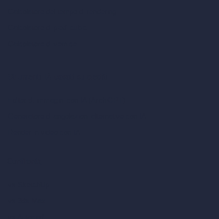
Calcolatore del tempo di rendering
Calcolatore di piedi cubici
Calcolatore di vernice
Strumenti IA basati su crediti
Editor di immagini con IA (ArchiGPT)
Generatore di angolazioni alternative con IA
Render in video con IA
Confronta
vs SketchUp
vs 3ds Max
vs Autocad