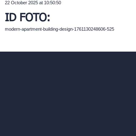
22 October 2025 at 10:50:50
ID FOTO:
modern-apartment-building-design-1761130248606-525
hello@archivinci.com
C/O Bmd Fox Court, 14 Gray's Inn Road,
London, England, WC1X 8HN
Azienda
Home