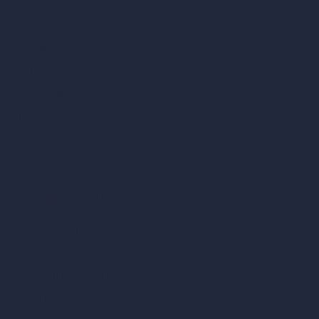
Prezzi
Contatti
Chi siamo
Esempi
Offerte di lavoro
Blog
Come funziona?
Become a Reseller
La nostra suite di architettura con IA
Strumenti di architettura con IA
Design di stanze con IA
Design urbano con IA
Virtual staging con IA