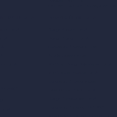
hello@archivinci.com
C/O Bmd Fox Court, 14 Gray's Inn Ro
 architettura con IA
Rendering illimitati con IA
ttura con IA
Design di interni con IA
on IA
Design di esterni con IA
 IA
Generatore di render accurati
IA
Arredare stanza vuota
ept con IA
Modificare design della stanza con IA
Modificare architettura con IA
Generatore di render sognati
 nel design
Trasferimento di stile con IA
Design di masterplan con IA
 IA
Generatore di mappe HDRI 360°
 con IA
Miglioratore e upscaler di render con IA