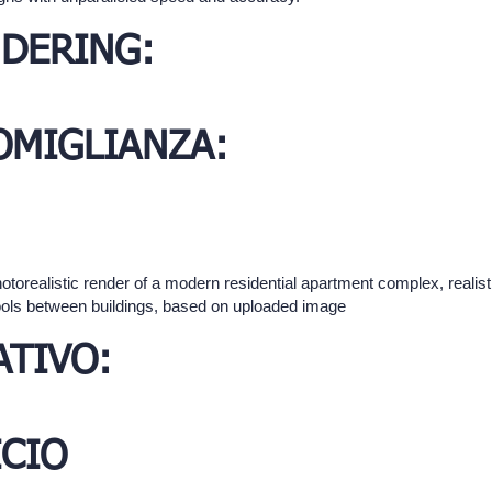
DERING:
SOMIGLIANZA:
hotorealistic render of a modern residential apartment complex, realis
ls between buildings, based on uploaded image
TIVO:
ICIO