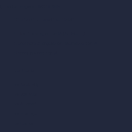
ad, London, England, WC1X 8HN
Strumenti IA basati su crediti
Editor di immagini con IA (ArchiGPT)
Generatore di angolazioni alternative con IA
Render in video con IA
Confronta
vs SketchUp
vs 3ds Max
vs Autocad
vs Enscape
vs Lumion