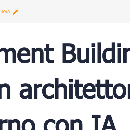
nera
ment Buildi
n architetto
no con IA