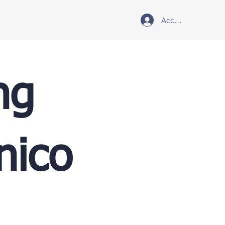
Accedi
ng
nico