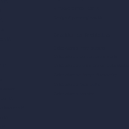
on IA
Rimuovere mobili con IA
A
Design di paesaggi con IA
IA
 IA
Calcolatori per l’architettura
con IA
Calcolatore di metri quadrati
Calcolatore e convertitore di scala
Calcolatore delle dimensioni della stanz
n IA
Calcolatore del tempo di rendering
gn
Calcolatore di piedi cubici
er esterni
Calcolatore di vernice
 con IA
a letto con IA
on IA
n IA