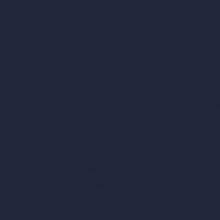
La nostra suite di
Azienda
Strumenti di archite
Home
Design di stanze c
Prezzi
Design urbano con
Contatti
Virtual staging con 
Chi siamo
Generatore di conc
Esempi
Inpainting con IA
Offerte di lavoro
Blog
Casi d’uso dell’IA
Come funziona?
Become a Reseller
Design di uffici con
Design di ristoranti