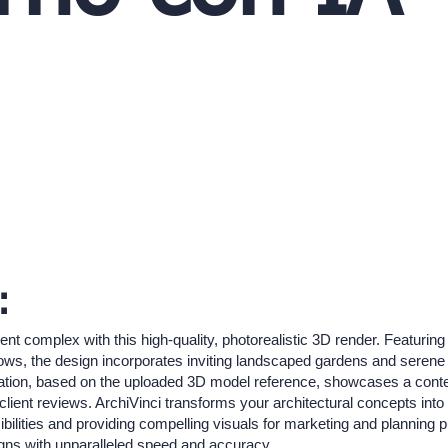
:
nt complex with this high-quality, photorealistic 3D render. Featuring
hadows, the design incorporates inviting landscaped gardens and sere
lization, based on the uploaded 3D model reference, showcases a conte
client reviews. ArchiVinci transforms your architectural concepts into s
sibilities and providing compelling visuals for marketing and planning
igns with unparalleled speed and accuracy.