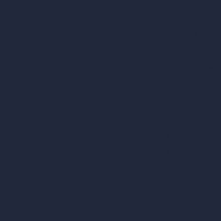
Design di negozi c
Design di bar con I
Design di ville con 
Design di hotel con
Design di ospedali 
RoomGPT
Design di case co
Stili di interior desi
Stili architettonici p
Design di soggiorni
Design di camere d
Design di cucine c
Design di bagni co