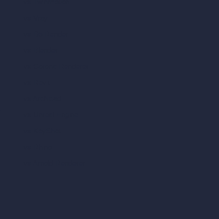
vs Twinmotion
vs Vray
vs D5 Render
vs Blender
vs Corona Renderer
vs Revit
vs Archicad
a
vs Unreal Engine
vs KeyShot
vs Rhino
vs Arnold Renderer