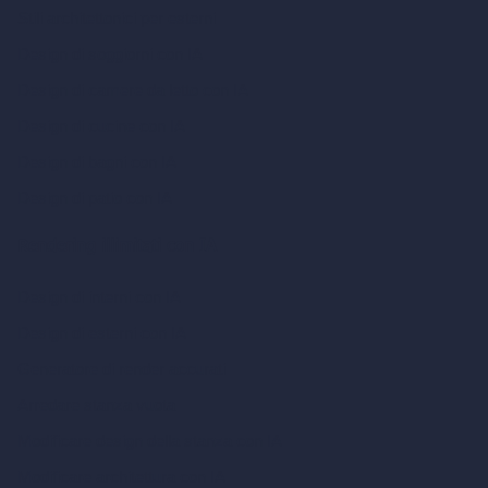
Stili architettonici per esterni
Design di soggiorni con IA
Design di camere da letto con IA
Design di cucine con IA
Design di bagni con IA
Design di patio con IA
Rendering illimitati con IA
Design di interni con IA
Design di esterni con IA
Generatore di render accurati
Arredare stanza vuota
Modificare design della stanza con IA
Modificare architettura con IA