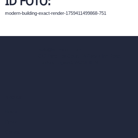
ID FOTO:
modern-building-exact-render-1759411499868-751
hello@archivinci.com
C/O Bmd Fox Court, 14 Gray's Inn Road,
London, England, WC1X 8HN
Azienda
Home
Prezzi
Contatti