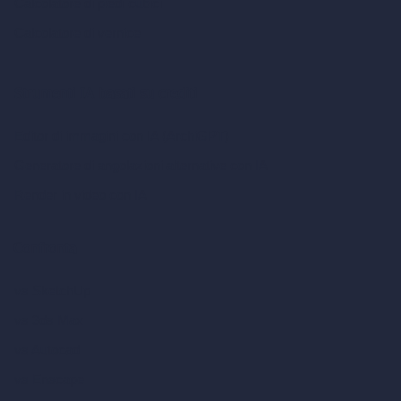
Calcolatore di piedi cubici
Calcolatore di vernice
Strumenti IA basati su crediti
Editor di immagini con IA (ArchiGPT)
Generatore di angolazioni alternative con IA
Render in video con IA
Confronta
vs SketchUp
vs 3ds Max
vs Autocad
vs Enscape