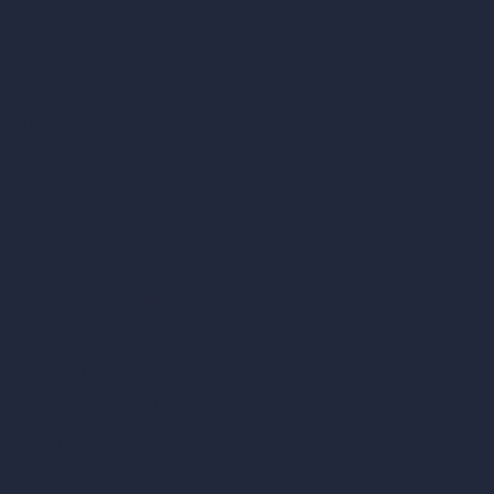
Chi siamo
Esempi
Offerte di lavoro
Blog
Come funziona?
Become a Reseller
La nostra suite di architettura con IA
Strumenti di architettura con IA
Design di stanze con IA
Design urbano con IA
Virtual staging con IA
Generatore di concept con IA
Inpainting con IA