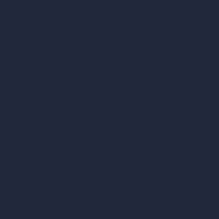
Generatore di render sognati
Trasferimento di stile con IA
Design di masterplan con IA
Generatore di mappe HDRI 360°
Miglioratore e upscaler di render con IA
Rimuovere mobili con IA
Design di paesaggi con IA
Calcolatori per l’architettura
Calcolatore di metri quadrati
Calcolatore e convertitore di scala
Calcolatore delle dimensioni della stanza
Calcolatore del tempo di rendering