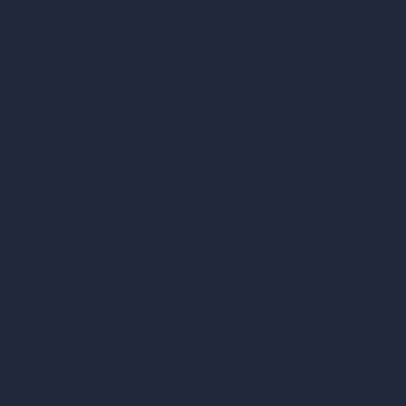
vs Lumion
vs Twinmotion
vs Vray
vs D5 Render
vs Blender
vs Corona Renderer
vs Revit
vs Archicad
vs Unreal Engine
vs KeyShot
vs Rhino
vs Arnold Renderer