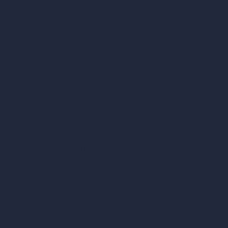
Casi d’uso dell’IA nel design
Design di uffici con IA
Design di ristoranti con IA
Design di negozi con IA
Design di bar con IA
Design di ville con IA
Design di hotel con IA
Design di ospedali con IA
RoomGPT
Design di case con IA
Stili di interior design