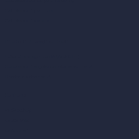
Calcolatore del tempo di rendering
Calcolatore di piedi cubici
Calcolatore di vernice
Strumenti IA basati su crediti
Editor di immagini con IA (ArchiGPT)
Generatore di angolazioni alternative con IA
Render in video con IA
Confronta
vs SketchUp
vs 3ds Max
vs Autocad