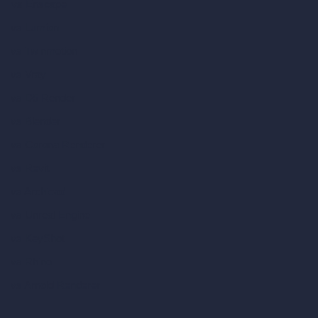
vs Enscape
vs Lumion
vs Twinmotion
vs Vray
vs D5 Render
vs Blender
vs Corona Renderer
vs Revit
vs Archicad
vs Unreal Engine
vs KeyShot
vs Rhino
vs Arnold Renderer