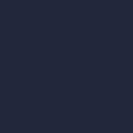
Inpainting con IA
Casi d’uso dell’IA nel design
Design di uffici con IA
Design di ristoranti con IA
Design di negozi con IA
Design di bar con IA
Design di ville con IA
Design di hotel con IA
Design di ospedali con IA
RoomGPT
Design di case con IA