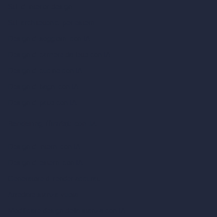
Stili di interior design
Stili architettonici per esterni
Design di soggiorni con IA
Design di camere da letto con IA
Design di cucine con IA
Design di bagni con IA
Design di patio con IA
Rendering illimitati con IA
Design di interni con IA
Design di esterni con IA
Generatore di render accurati
Arredare stanza vuota
Modificare design della stanza con IA