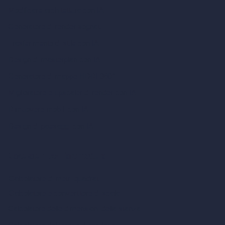
Modificare architettura con IA
Generatore di render sognati
Trasferimento di stile con IA
Design di masterplan con IA
Generatore di mappe HDRI 360°
Miglioratore e upscaler di render con IA
Rimuovere mobili con IA
Design di paesaggi con IA
Calcolatori per l’architettura
Calcolatore di metri quadrati
Calcolatore e convertitore di scala
Calcolatore delle dimensioni della stanza