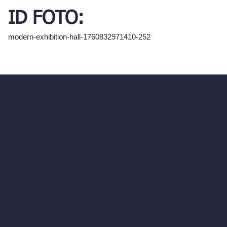
ID FOTO:
modern-exhibition-hall-1760832971410-252
hello@archivinci.com
C/O Bmd Fox Court, 14 Gray's Inn Road,
London, England, WC1X 8HN
Azienda
Home
Prezzi