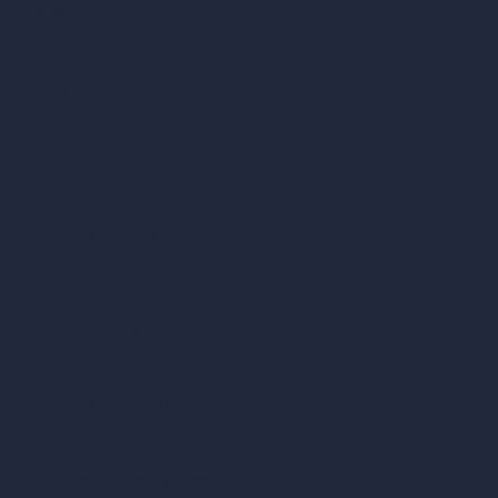
Contatti
Chi siamo
Esempi
Offerte di lavoro
Blog
Come funziona?
Become a Reseller
La nostra suite di architettura con IA
Strumenti di architettura con IA
Design di stanze con IA
Design urbano con IA
Virtual staging con IA
Generatore di concept con IA