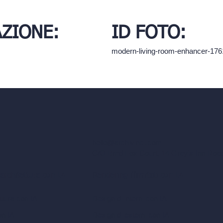
AZIONE:
ID FOTO:
modern-living-room-enhancer-17
hello@archivinci.com
C/O Bmd Fox Court, 14 Gray's Inn Ro
 architettura con IA
Rendering illimitati con IA
ttura con IA
Design di interni con IA
on IA
Design di esterni con IA