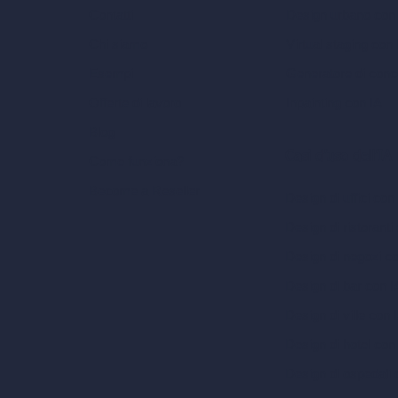
Design urbano con
Contatti
Virtual staging con 
Chi siamo
Generatore di conc
Esempi
Inpainting con IA
Offerte di lavoro
Blog
Casi d’uso dell’IA
Come funziona?
Become a Reseller
Design di uffici con
Design di ristoranti
Design di negozi c
Design di bar con I
Design di ville con 
Design di hotel con
Design di ospedali 