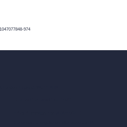
61047077848-974
ad, London, England, WC1X 8HN
Strumenti IA basati su crediti
Editor di immagini con IA (ArchiGPT)
Generatore di angolazioni alternative con IA