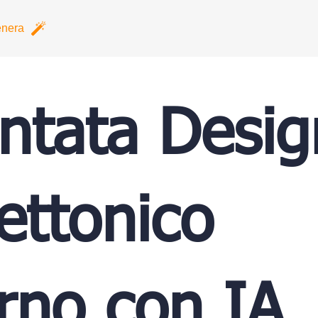
nera
tata Desig
ettonico
no con IA