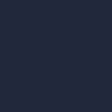
Render in video con IA
Confronta
vs SketchUp
vs 3ds Max
vs Autocad
vs Enscape
vs Lumion
vs Twinmotion
vs Vray
vs D5 Render
vs Blender
vs Corona Renderer