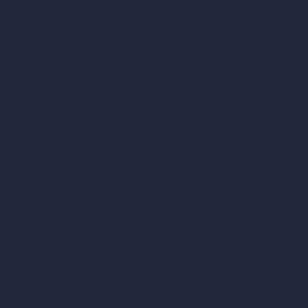
 IA
Generatore di render accurati
IA
Arredare stanza vuota
ept con IA
Modificare design della stanza con IA
Modificare architettura con IA
Generatore di render sognati
 nel design
Trasferimento di stile con IA
Design di masterplan con IA
 IA
Generatore di mappe HDRI 360°
 con IA
Miglioratore e upscaler di render con IA
on IA
Rimuovere mobili con IA
A
Design di paesaggi con IA
IA
 IA
Calcolatori per l’architettura
con IA