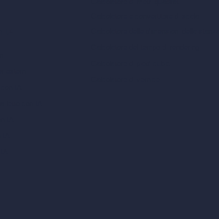
Calcolatore di metri quadrati
Calcolatore e convertitore di scala
Calcolatore delle dimensioni della stanz
n IA
Calcolatore del tempo di rendering
gn
Calcolatore di piedi cubici
er esterni
Calcolatore di vernice
 con IA
a letto con IA
on IA
n IA
 IA