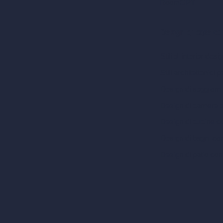
RoomGPT
Design di case co
Stili di interior desi
Stili architettonici p
Design di soggiorni
Design di camere d
Design di cucine c
Design di bagni co
Design di patio con