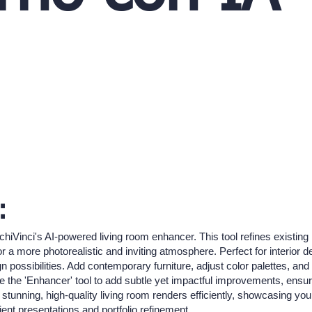
:
chiVinci's AI-powered living room enhancer. This tool refines existing i
 a more photorealistic and inviting atmosphere. Perfect for interior 
gn possibilities. Add contemporary furniture, adjust color palettes, and 
ize the 'Enhancer' tool to add subtle yet impactful improvements, ensu
stunning, high-quality living room renders efficiently, showcasing yo
lient presentations and portfolio refinement.