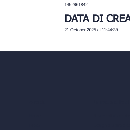
1452961842
DATA DI CRE
21 October 2025 at 11:44:39
La nostra suite di
Azienda
Strumenti di archite
Home
Design di stanze c
Prezzi