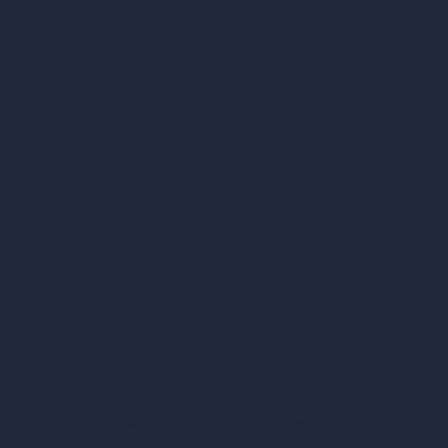
vs Revit
vs Archicad
a
vs Unreal Engine
vs KeyShot
vs Rhino
vs Arnold Renderer
Informativa sulla Privacy
Termini e Condizioni