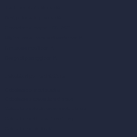
Trasferimento di stile con IA
Design di masterplan con IA
Generatore di mappe HDRI 360°
Miglioratore e upscaler di render con IA
Rimuovere mobili con IA
Design di paesaggi con IA
Calcolatori per l’architettura
Calcolatore di metri quadrati
Calcolatore e convertitore di scala
Calcolatore delle dimensioni della stanza
Calcolatore del tempo di rendering
Calcolatore di piedi cubici