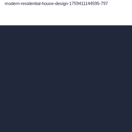
modern-residential-house-design-1759411144595-797
hello@archivinci.com
C/O Bmd Fox Court, 14 Gray's Inn Road,
London, England, WC1X 8HN
Azienda
Home
Prezzi
Contatti
Chi siamo