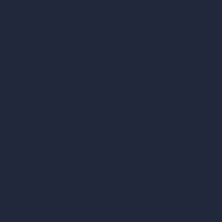
Design di soggiorni con IA
Design di camere da letto con IA
Design di cucine con IA
Design di bagni con IA
Design di patio con IA
Rendering illimitati con IA
Design di interni con IA
Design di esterni con IA
Generatore di render accurati
Arredare stanza vuota
Modificare design della stanza con IA
Modificare architettura con IA
Generatore di render sognati