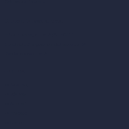
Calcolatore di vernice
Strumenti IA basati su crediti
Editor di immagini con IA (ArchiGPT)
Generatore di angolazioni alternative con IA
Render in video con IA
Confronta
vs SketchUp
vs 3ds Max
vs Autocad
vs Enscape
vs Lumion