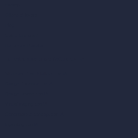
Esempi
Offerte di lavoro
Blog
Come funziona?
Become a Reseller
La nostra suite di architettura con IA
Strumenti di architettura con IA
Design di stanze con IA
Design urbano con IA
Virtual staging con IA
Generatore di concept con IA
Inpainting con IA