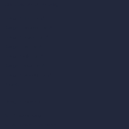
Casi d’uso dell’IA nel design
Design di uffici con IA
Design di ristoranti con IA
Design di negozi con IA
Design di bar con IA
Design di ville con IA
Design di hotel con IA
Design di ospedali con IA
RoomGPT
Design di case con IA
Stili di interior design
Stili architettonici per esterni