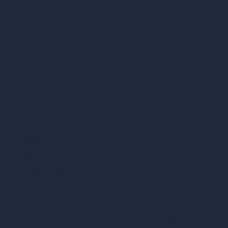
vs Twinmotion
vs Vray
vs D5 Render
vs Blender
vs Corona Renderer
vs Revit
vs Archicad
vs Unreal Engine
vs KeyShot
vs Rhino
vs Arnold Renderer
Informativa sulla Privacy
Termini e Condizioni