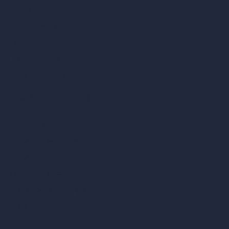
Esempi
Offerte di lavoro
Blog
Come funziona?
Become a Reseller
La nostra suite di architettura con IA
Strumenti di architettura con IA
Design di stanze con IA
Design urbano con IA
Virtual staging con IA
Generatore di concept con IA
Inpainting con IA