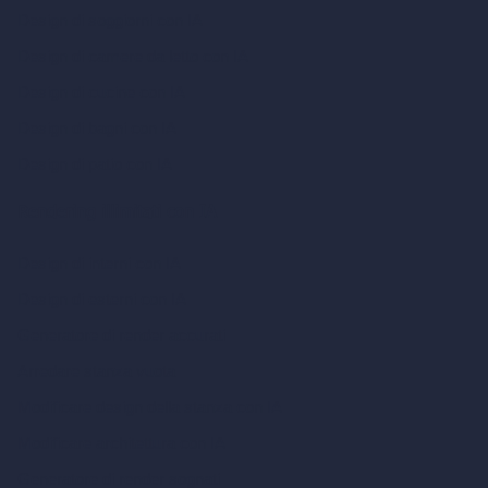
Design di soggiorni con IA
Design di camere da letto con IA
Design di cucine con IA
Design di bagni con IA
Design di patio con IA
Rendering illimitati con IA
Design di interni con IA
Design di esterni con IA
Generatore di render accurati
Arredare stanza vuota
Modificare design della stanza con IA
Modificare architettura con IA
Generatore di render sognati