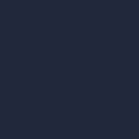
vs Twinmotion
vs Vray
vs D5 Render
vs Blender
vs Corona Renderer
vs Revit
vs Archicad
vs Unreal Engine
vs KeyShot
vs Rhino
vs Arnold Renderer
Informativa sulla Privacy
Termini e Condizioni