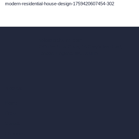
modern-residential-house-design-1759420607454-302
hello@archivinci.com
C/O Bmd Fox Court, 14 Gray's Inn Road,
London, England, WC1X 8HN
Azienda
Home
Prezzi
Contatti
Chi siamo