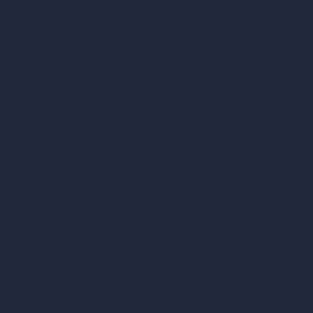
Calcolatore di vernice
Strumenti IA basati su crediti
Editor di immagini con IA (ArchiGPT)
Generatore di angolazioni alternative con IA
Render in video con IA
Confronta
vs SketchUp
vs 3ds Max
vs Autocad
vs Enscape
vs Lumion