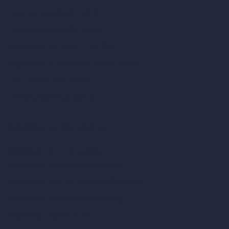
Trasferimento di stile con IA
Design di masterplan con IA
Generatore di mappe HDRI 360°
Miglioratore e upscaler di render con IA
Rimuovere mobili con IA
Design di paesaggi con IA
Calcolatori per l’architettura
Calcolatore di metri quadrati
Calcolatore e convertitore di scala
Calcolatore delle dimensioni della stanza
Calcolatore del tempo di rendering
Calcolatore di piedi cubici