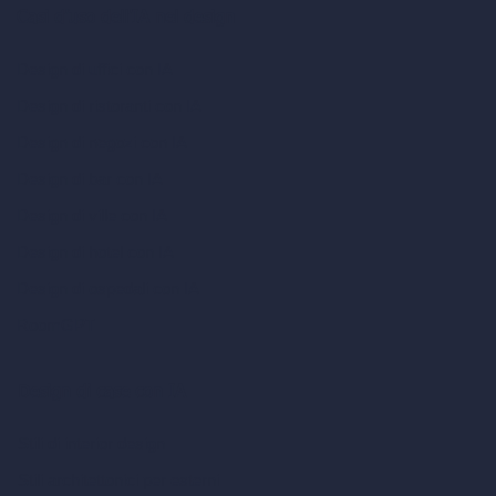
Casi d’uso dell’IA nel design
Design di uffici con IA
Design di ristoranti con IA
Design di negozi con IA
Design di bar con IA
Design di ville con IA
Design di hotel con IA
Design di ospedali con IA
RoomGPT
Design di case con IA
Stili di interior design
Stili architettonici per esterni