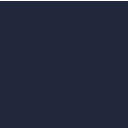
hello@archivinci.com
C/O Bmd Fox Court, 14 Gray's Inn Road,
London, England, WC1X 8HN
Azienda
Home
Prezzi
Contatti
Chi siamo
Esempi
Offerte di lavoro