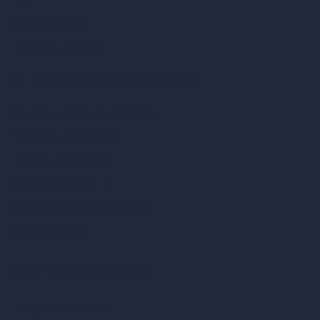
Blog
Come funziona?
Become a Reseller
La nostra suite di architettura con IA
Strumenti di architettura con IA
Design di stanze con IA
Design urbano con IA
Virtual staging con IA
Generatore di concept con IA
Inpainting con IA
Casi d’uso dell’IA nel design
Design di uffici con IA