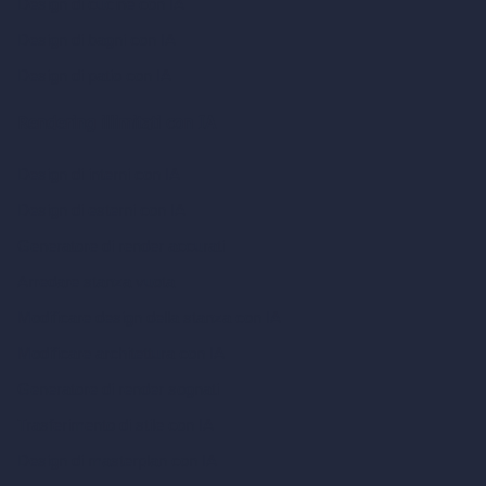
Design di cucine con IA
Design di bagni con IA
Design di patio con IA
Rendering illimitati con IA
Design di interni con IA
Design di esterni con IA
Generatore di render accurati
Arredare stanza vuota
Modificare design della stanza con IA
Modificare architettura con IA
Generatore di render sognati
Trasferimento di stile con IA
Design di masterplan con IA