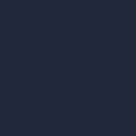
Generatore di mappe HDRI 360°
Miglioratore e upscaler di render con IA
Rimuovere mobili con IA
Design di paesaggi con IA
Calcolatori per l’architettura
Calcolatore di metri quadrati
Calcolatore e convertitore di scala
Calcolatore delle dimensioni della stanza
Calcolatore del tempo di rendering
Calcolatore di piedi cubici
Calcolatore di vernice
Strumenti IA basati su crediti