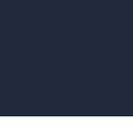
vs Blender
vs Corona Renderer
vs Revit
vs Archicad
vs Unreal Engine
vs KeyShot
vs Rhino
vs Arnold Renderer
Informativa sulla Privacy
Termini e Condizioni