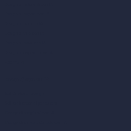
Design di ristoranti con IA
Design di negozi con IA
Design di bar con IA
Design di ville con IA
Design di hotel con IA
Design di ospedali con IA
RoomGPT
Design di case con IA
Stili di interior design
Stili architettonici per esterni
Design di soggiorni con IA
Design di camere da letto con IA