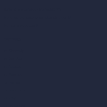
Editor di immagini con IA (ArchiGPT)
Generatore di angolazioni alternative con IA
Render in video con IA
Confronta
vs SketchUp
vs 3ds Max
vs Autocad
vs Enscape
vs Lumion
vs Twinmotion
vs Vray
vs D5 Render