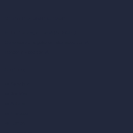
Strumenti IA basati su crediti
Editor di immagini con IA (ArchiGPT)
Generatore di angolazioni alternative con IA
Render in video con IA
Confronta
vs SketchUp
vs 3ds Max
vs Autocad
vs Enscape
vs Lumion
vs Twinmotion