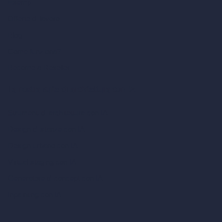
Esempi
Offerte di lavoro
Blog
Come funziona?
Become a Reseller
La nostra suite di architettura con IA
Strumenti di architettura con IA
Design di stanze con IA
Design urbano con IA
Virtual staging con IA
Generatore di concept con IA
Inpainting con IA