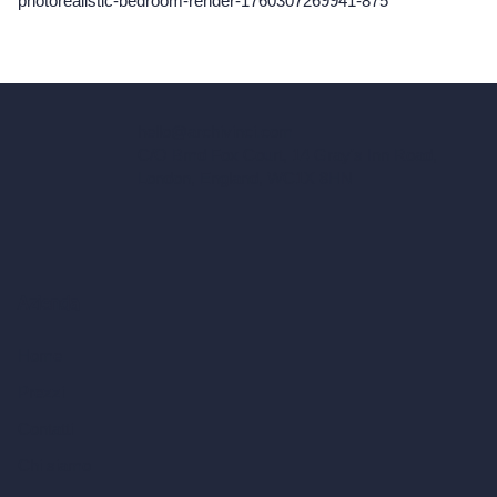
photorealistic-bedroom-render-1760307269941-875
hello@archivinci.com
C/O Bmd Fox Court, 14 Gray's Inn Road,
London, England, WC1X 8HN
Azienda
Home
Prezzi
Contatti
Chi siamo