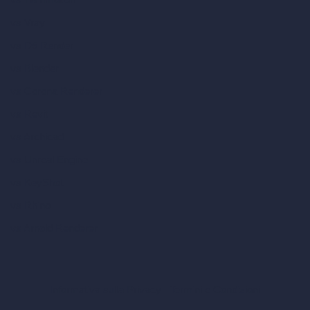
vs Vray
vs D5 Render
vs Blender
vs Corona Renderer
vs Revit
vs Archicad
vs Unreal Engine
vs KeyShot
vs Rhino
vs Arnold Renderer
Informativa sulla Privacy
Termini e Condizioni