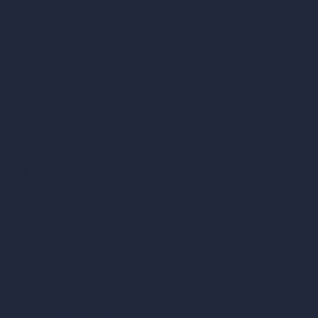
Trasferimento di stile con IA
Design di masterplan con IA
Generatore di mappe HDRI 360°
Miglioratore e upscaler di render con IA
Rimuovere mobili con IA
Design di paesaggi con IA
Calcolatori per l’architettura
Calcolatore di metri quadrati
Calcolatore e convertitore di scala
Calcolatore delle dimensioni della stanza
Calcolatore del tempo di rendering
Calcolatore di piedi cubici
Calcolatore di vernice