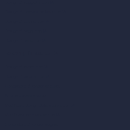
Design di soggiorni con IA
Design di camere da letto con IA
Design di cucine con IA
Design di bagni con IA
Design di patio con IA
Rendering illimitati con IA
Design di interni con IA
Design di esterni con IA
Generatore di render accurati
Arredare stanza vuota
Modificare design della stanza con IA
Modificare architettura con IA
Generatore di render sognati