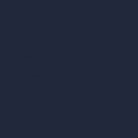
Casi d’uso dell’IA nel design
Design di uffici con IA
Design di ristoranti con IA
Design di negozi con IA
Design di bar con IA
Design di ville con IA
Design di hotel con IA
Design di ospedali con IA
RoomGPT
Design di case con IA
Stili di interior design
Stili architettonici per esterni