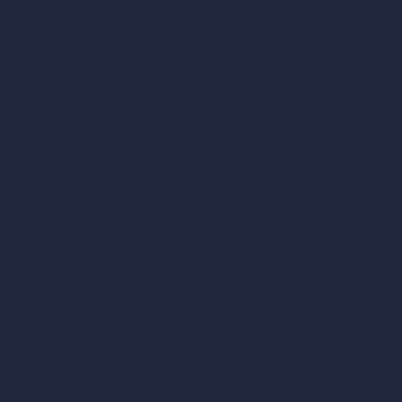
Calcolatore di piedi cubici
Calcolatore di vernice
Strumenti IA basati su crediti
Editor di immagini con IA (ArchiGPT)
Generatore di angolazioni alternative con IA
Render in video con IA
Confronta
vs SketchUp
vs 3ds Max
vs Autocad
vs Enscape