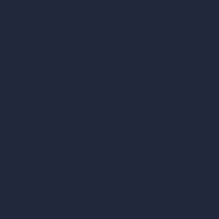
Stili architettonici per esterni
Design di soggiorni con IA
Design di camere da letto con IA
Design di cucine con IA
Design di bagni con IA
Design di patio con IA
Rendering illimitati con IA
Design di interni con IA
Design di esterni con IA
Generatore di render accurati
Arredare stanza vuota
Modificare design della stanza con IA