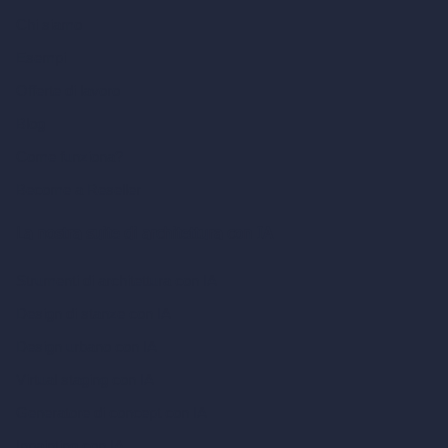
Chi siamo
Esempi
Offerte di lavoro
Blog
Come funziona?
Become a Reseller
La nostra suite di architettura con IA
Strumenti di architettura con IA
Design di stanze con IA
Design urbano con IA
Virtual staging con IA
Generatore di concept con IA
Inpainting con IA