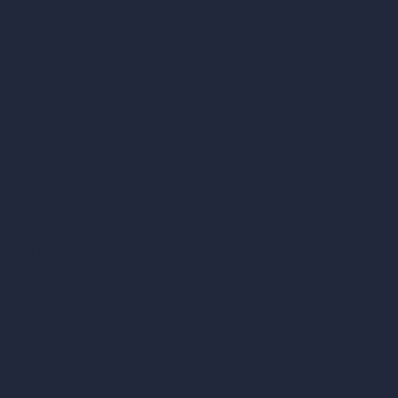
vs Lumion
vs Twinmotion
vs Vray
vs D5 Render
vs Blender
vs Corona Renderer
vs Revit
vs Archicad
vs Unreal Engine
vs KeyShot
vs Rhino
vs Arnold Renderer