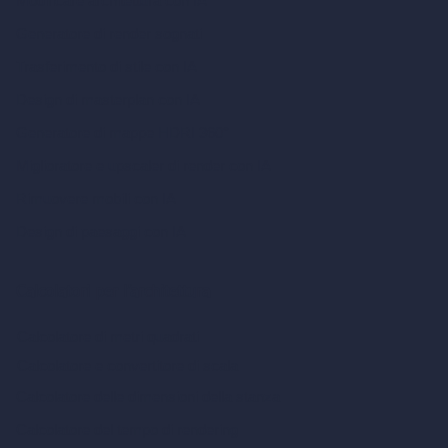
Modificare architettura con IA
Generatore di render sognati
Trasferimento di stile con IA
Design di masterplan con IA
Generatore di mappe HDRI 360°
Miglioratore e upscaler di render con IA
Rimuovere mobili con IA
Design di paesaggi con IA
Calcolatori per l’architettura
Calcolatore di metri quadrati
Calcolatore e convertitore di scala
Calcolatore delle dimensioni della stanza
Calcolatore del tempo di rendering