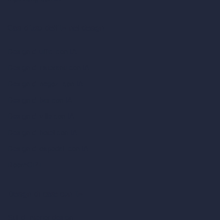
Casi d’uso dell’IA nel design
Design di uffici con IA
Design di ristoranti con IA
Design di negozi con IA
Design di bar con IA
Design di ville con IA
Design di hotel con IA
Design di ospedali con IA
RoomGPT
Design di case con IA
Stili di interior design