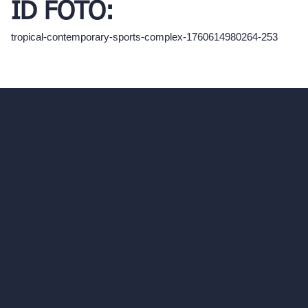
ID FOTO:
tropical-contemporary-sports-complex-1760614980264-253
hello@archivinci.com
C/O Bmd Fox Court, 14 Gray's Inn Road,
London, England, WC1X 8HN
Azienda
Home
Prezzi
Contatti