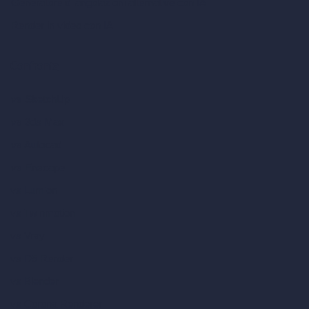
Generatore di angolazioni alternative con IA
Render in video con IA
Confronta
vs SketchUp
vs 3ds Max
vs Autocad
vs Enscape
vs Lumion
vs Twinmotion
vs Vray
vs D5 Render
vs Blender
vs Corona Renderer