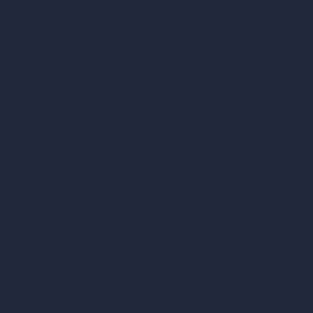
La nostra suite di architettura con IA
Strumenti di architettura con IA
Design di stanze con IA
Design urbano con IA
Virtual staging con IA
Generatore di concept con IA
Inpainting con IA
Casi d’uso dell’IA nel design
Design di uffici con IA
Design di ristoranti con IA
Design di negozi con IA