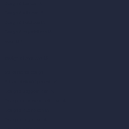
Design di bar con IA
Design di ville con IA
Design di hotel con IA
Design di ospedali con IA
RoomGPT
Design di case con IA
Stili di interior design
Stili architettonici per esterni
Design di soggiorni con IA
Design di camere da letto con IA
Design di cucine con IA
Design di bagni con IA