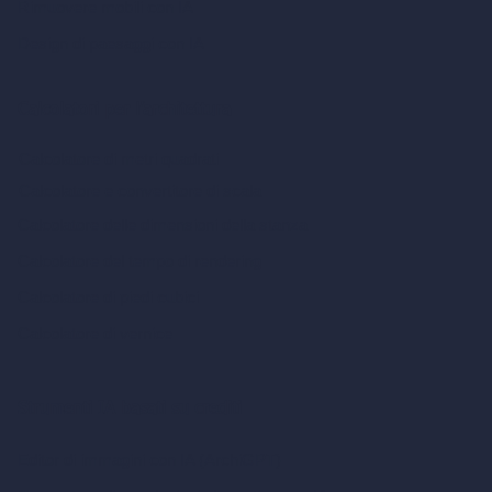
Rimuovere mobili con IA
Design di paesaggi con IA
Calcolatori per l’architettura
Calcolatore di metri quadrati
Calcolatore e convertitore di scala
Calcolatore delle dimensioni della stanza
Calcolatore del tempo di rendering
Calcolatore di piedi cubici
Calcolatore di vernice
Strumenti IA basati su crediti
Editor di immagini con IA (ArchiGPT)