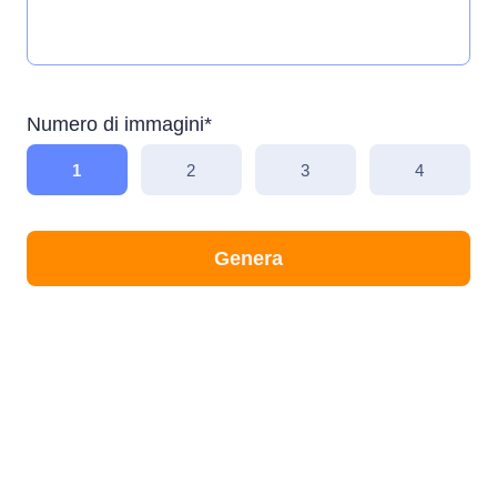
Numero di immagini*
1
2
3
4
Genera