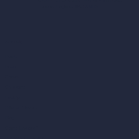
London, England, WC1X 8HN
Azienda
Home
Prezzi
Contatti
Chi siamo
Esempi
Offerte di lavoro
Blog
Come funziona?
Become a Reseller