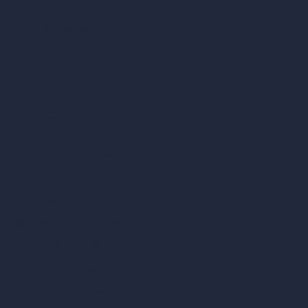
Design di patio con IA
Rendering illimitati con IA
Design di interni con IA
Design di esterni con IA
Generatore di render accurati
Arredare stanza vuota
Modificare design della stanza con IA
Modificare architettura con IA
Generatore di render sognati
Trasferimento di stile con IA
Design di masterplan con IA
Generatore di mappe HDRI 360°
Miglioratore e upscaler di render con IA